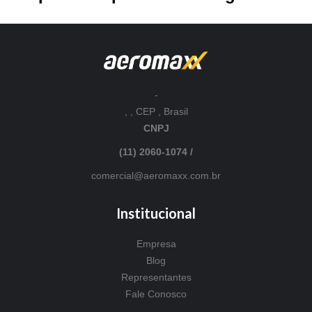
-
, , CEP , Brasil
CNPJ
(11) 2060-1074 /
comercial@aeromaxx.com.br
Institucional
Empresa
Blog
Representantes
Fale Conosco